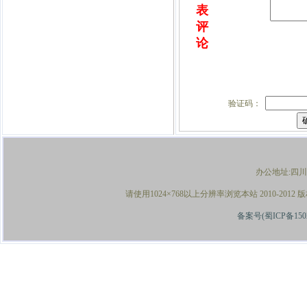
表
评
论
验证码：
办公地址:
四川
请使用1024×768以上分辨率浏览本站 2010-
备案号(蜀ICP备1502